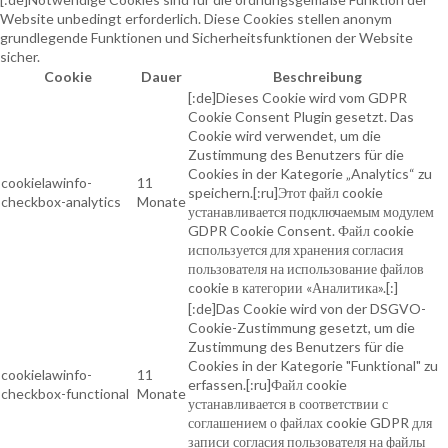
Website unbedingt erforderlich. Diese Cookies stellen anonym
grundlegende Funktionen und Sicherheitsfunktionen der Website
sicher.
Cookie
Dauer
Beschreibung
[:de]Dieses Cookie wird vom GDPR
Cookie Consent Plugin gesetzt. Das
Cookie wird verwendet, um die
Zustimmung des Benutzers für die
Cookies in der Kategorie „Analytics“ zu
cookielawinfo-
11
speichern.[:ru]Этот файл cookie
checkbox-analytics
Monate
устанавливается подключаемым модулем
GDPR Cookie Consent. Файл cookie
используется для хранения согласия
пользователя на использование файлов
cookie в категории «Аналитика».[:]
[:de]Das Cookie wird von der DSGVO-
Cookie-Zustimmung gesetzt, um die
Zustimmung des Benutzers für die
Cookies in der Kategorie "Funktional" zu
cookielawinfo-
11
erfassen.[:ru]Файл cookie
checkbox-functional
Monate
устанавливается в соответствии с
соглашением о файлах cookie GDPR для
записи согласия пользователя на файлы