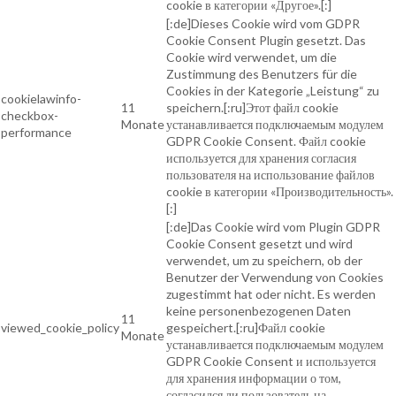
cookie в категории «Другое».[:]
[:de]Dieses Cookie wird vom GDPR
Cookie Consent Plugin gesetzt. Das
Cookie wird verwendet, um die
Zustimmung des Benutzers für die
Cookies in der Kategorie „Leistung“ zu
cookielawinfo-
11
speichern.[:ru]Этот файл cookie
checkbox-
Monate
устанавливается подключаемым модулем
performance
GDPR Cookie Consent. Файл cookie
используется для хранения согласия
пользователя на использование файлов
cookie в категории «Производительность».
[:]
[:de]Das Cookie wird vom Plugin GDPR
Cookie Consent gesetzt und wird
verwendet, um zu speichern, ob der
Benutzer der Verwendung von Cookies
zugestimmt hat oder nicht. Es werden
keine personenbezogenen Daten
11
viewed_cookie_policy
gespeichert.[:ru]Файл cookie
Monate
устанавливается подключаемым модулем
GDPR Cookie Consent и используется
для хранения информации о том,
согласился ли пользователь на