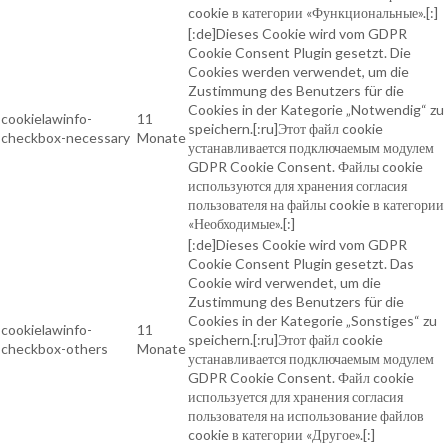
cookie в категории «Функциональные».[:]
[:de]Dieses Cookie wird vom GDPR
Cookie Consent Plugin gesetzt. Die
Cookies werden verwendet, um die
Zustimmung des Benutzers für die
Cookies in der Kategorie „Notwendig“ zu
cookielawinfo-
11
speichern.[:ru]Этот файл cookie
checkbox-necessary
Monate
устанавливается подключаемым модулем
GDPR Cookie Consent. Файлы cookie
используются для хранения согласия
пользователя на файлы cookie в категории
«Необходимые».[:]
[:de]Dieses Cookie wird vom GDPR
Cookie Consent Plugin gesetzt. Das
Cookie wird verwendet, um die
Zustimmung des Benutzers für die
Cookies in der Kategorie „Sonstiges“ zu
cookielawinfo-
11
speichern.[:ru]Этот файл cookie
checkbox-others
Monate
устанавливается подключаемым модулем
GDPR Cookie Consent. Файл cookie
используется для хранения согласия
пользователя на использование файлов
cookie в категории «Другое».[:]