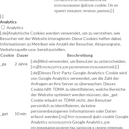
использование файлов cookie. Он не
хранит никаких личных данных.[:]
[:]
Analytics
Analytics
[:de]Analytische Cookies werden verwendet, um zu verstehen, wie
Besucher mit der Website interagieren. Diese Cookies helfen dabei,
Informationen zu Metriken wie Anzahl der Besucher, Absprungrate,
Verkehrsquelle usw. bereitzustellen.
Cookie
Dauer
Beschreibung
[:de]Wird verwendet, um Benutzer zu unterscheiden.
_ga
2 Jahre
[:ru]Используется для различения пользователей.[:]
[:de]Dieses First-Party-Google-Analytics-Cookie wird
von Google Analytics verwendet, um die Zahl der
Anfragen an ihre Server zu überwachen. Dieses
Cookie hilft TDMA zu identifizieren, welche Bereiche
der Website optimiert werden müssen; das _gat-
Cookie erlaubt es TDMA nicht, den Benutzer
persönlich zu identifizieren, da keine
personenbezogenen Informationen oder Daten
_gat
10 min
erfasst werden.[:ru]Этот основной файл cookie Google
Analytics используется Google Analytics для
отслеживания количества запросов к своим серверам.