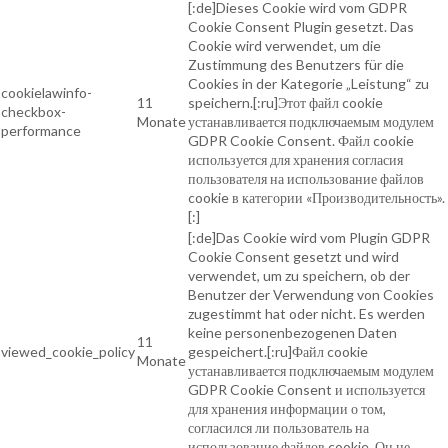
[:de]Dieses Cookie wird vom GDPR
Cookie Consent Plugin gesetzt. Das
Cookie wird verwendet, um die
Zustimmung des Benutzers für die
Cookies in der Kategorie „Leistung“ zu
cookielawinfo-
11
speichern.[:ru]Этот файл cookie
checkbox-
Monate
устанавливается подключаемым модулем
performance
GDPR Cookie Consent. Файл cookie
используется для хранения согласия
пользователя на использование файлов
cookie в категории «Производительность».
[:]
[:de]Das Cookie wird vom Plugin GDPR
Cookie Consent gesetzt und wird
verwendet, um zu speichern, ob der
Benutzer der Verwendung von Cookies
zugestimmt hat oder nicht. Es werden
keine personenbezogenen Daten
11
viewed_cookie_policy
gespeichert.[:ru]Файл cookie
Monate
устанавливается подключаемым модулем
GDPR Cookie Consent и используется
для хранения информации о том,
согласился ли пользователь на
использование файлов cookie. Он не