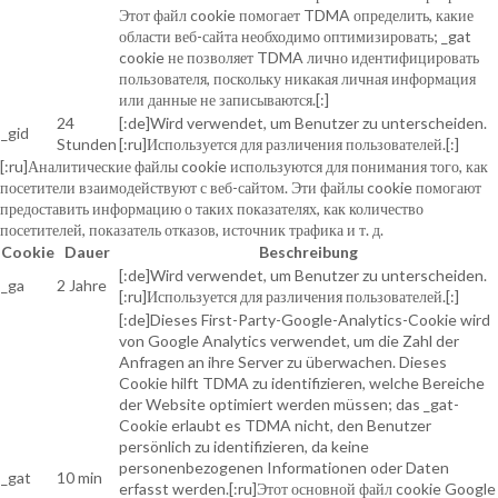
Этот файл cookie помогает TDMA определить, какие
области веб-сайта необходимо оптимизировать; _gat
cookie не позволяет TDMA лично идентифицировать
пользователя, поскольку никакая личная информация
или данные не записываются.[:]
24
[:de]Wird verwendet, um Benutzer zu unterscheiden.
_gid
Stunden
[:ru]Используется для различения пользователей.[:]
[:ru]Аналитические файлы cookie используются для понимания того, как
посетители взаимодействуют с веб-сайтом. Эти файлы cookie помогают
предоставить информацию о таких показателях, как количество
посетителей, показатель отказов, источник трафика и т. д.
Cookie
Dauer
Beschreibung
[:de]Wird verwendet, um Benutzer zu unterscheiden.
_ga
2 Jahre
[:ru]Используется для различения пользователей.[:]
[:de]Dieses First-Party-Google-Analytics-Cookie wird
von Google Analytics verwendet, um die Zahl der
Anfragen an ihre Server zu überwachen. Dieses
Cookie hilft TDMA zu identifizieren, welche Bereiche
der Website optimiert werden müssen; das _gat-
Cookie erlaubt es TDMA nicht, den Benutzer
persönlich zu identifizieren, da keine
personenbezogenen Informationen oder Daten
_gat
10 min
erfasst werden.[:ru]Этот основной файл cookie Google