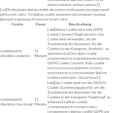
хранит никаких личных данных.[:]
[:ru]Необходимые файлы cookie абсолютно необходимы для правильной
работы веб-сайта. Эти файлы cookie анонимно обеспечивают базовые
функции и функции безопасности веб-сайта.
Cookie
Dauer
Beschreibung
[:de]Dieses Cookie wird vom GDPR
Cookie Consent Plugin gesetzt. Das
Cookie wird verwendet, um die
Zustimmung des Benutzers für die
Cookies in der Kategorie „Analytics“ zu
cookielawinfo-
11
speichern.[:ru]Этот файл cookie
checkbox-analytics
Monate
устанавливается подключаемым модулем
GDPR Cookie Consent. Файл cookie
используется для хранения согласия
пользователя на использование файлов
cookie в категории «Аналитика».[:]
[:de]Das Cookie wird von der DSGVO-
Cookie-Zustimmung gesetzt, um die
Zustimmung des Benutzers für die
Cookies in der Kategorie "Funktional" zu
cookielawinfo-
11
erfassen.[:ru]Файл cookie
checkbox-functional
Monate
устанавливается в соответствии с
соглашением о файлах cookie GDPR для