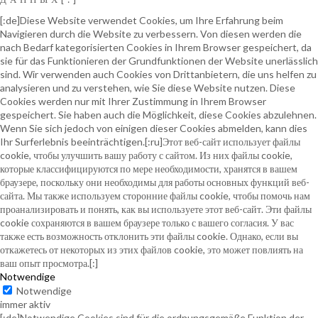
[:de]Diese Website verwendet Cookies, um Ihre Erfahrung beim
Navigieren durch die Website zu verbessern. Von diesen werden die
nach Bedarf kategorisierten Cookies in Ihrem Browser gespeichert, da
sie für das Funktionieren der Grundfunktionen der Website unerlässlich
sind. Wir verwenden auch Cookies von Drittanbietern, die uns helfen zu
analysieren und zu verstehen, wie Sie diese Website nutzen. Diese
Cookies werden nur mit Ihrer Zustimmung in Ihrem Browser
gespeichert. Sie haben auch die Möglichkeit, diese Cookies abzulehnen.
Wenn Sie sich jedoch von einigen dieser Cookies abmelden, kann dies
Ihr Surferlebnis beeinträchtigen.[:ru]Этот веб-сайт использует файлы
cookie, чтобы улучшить вашу работу с сайтом. Из них файлы cookie,
которые классифицируются по мере необходимости, хранятся в вашем
браузере, поскольку они необходимы для работы основных функций веб-
сайта. Мы также используем сторонние файлы cookie, чтобы помочь нам
проанализировать и понять, как вы используете этот веб-сайт. Эти файлы
cookie сохраняются в вашем браузере только с вашего согласия. У вас
также есть возможность отклонить эти файлы cookie. Однако, если вы
откажетесь от некоторых из этих файлов cookie, это может повлиять на
ваш опыт просмотра.[:]
Notwendige
Notwendige
immer aktiv
[:de]Notwendige Cookies sind für die ordnungsgemäße Funktion der