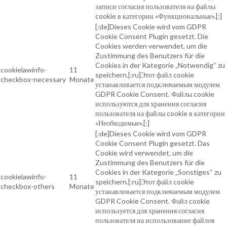
записи согласия пользователя на файлы
cookie в категории «Функциональные».[:]
[:de]Dieses Cookie wird vom GDPR
Cookie Consent Plugin gesetzt. Die
Cookies werden verwendet, um die
Zustimmung des Benutzers für die
Cookies in der Kategorie „Notwendig“ zu
cookielawinfo-
11
speichern.[:ru]Этот файл cookie
checkbox-necessary
Monate
устанавливается подключаемым модулем
GDPR Cookie Consent. Файлы cookie
используются для хранения согласия
пользователя на файлы cookie в категории
«Необходимые».[:]
[:de]Dieses Cookie wird vom GDPR
Cookie Consent Plugin gesetzt. Das
Cookie wird verwendet, um die
Zustimmung des Benutzers für die
Cookies in der Kategorie „Sonstiges“ zu
cookielawinfo-
11
speichern.[:ru]Этот файл cookie
checkbox-others
Monate
устанавливается подключаемым модулем
GDPR Cookie Consent. Файл cookie
используется для хранения согласия
пользователя на использование файлов